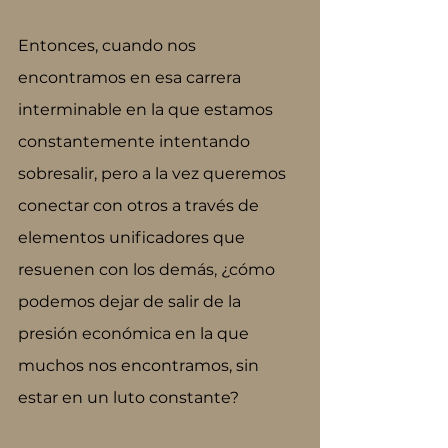
Entonces, cuando nos 
encontramos en esa carrera 
interminable en la que estamos 
constantemente intentando 
sobresalir, pero a la vez queremos 
conectar con otros a través de 
elementos unificadores que 
resuenen con los demás, ¿cómo 
podemos dejar de salir de la 
presión económica en la que 
muchos nos encontramos, sin 
estar en un luto constante? 