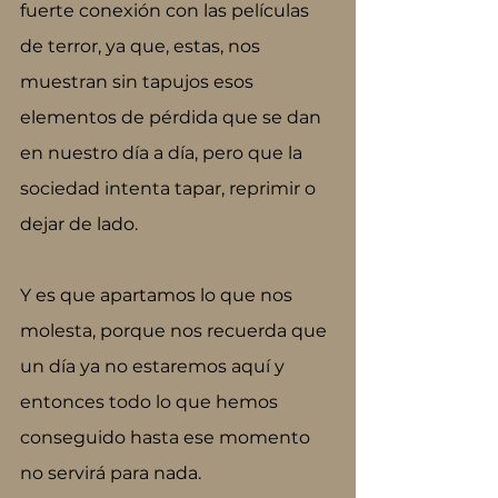
fuerte conexión con las películas 
de terror, ya que, estas, nos 
muestran sin tapujos esos 
elementos de pérdida que se dan 
en nuestro día a día, pero que la 
sociedad intenta tapar, reprimir o 
dejar de lado. 
Y es que apartamos lo que nos 
molesta, porque nos recuerda que 
un día ya no estaremos aquí y 
entonces todo lo que hemos 
conseguido hasta ese momento 
no servirá para nada. 