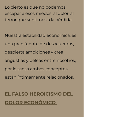
Lo cierto es que no podemos 
escapar a esos miedos, al dolor, al 
terror que sentimos a la pérdida.
Nuestra estabilidad económica, es 
una gran fuente de desacuerdos, 
despierta ambiciones y crea 
angustias y peleas entre nosotros, 
por lo tanto ambos conceptos 
están íntimamente relacionados.
EL FALSO HEROICISMO DEL 
DOLOR ECONÓMICO 