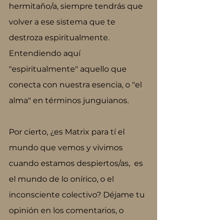
hermitaño/a, siempre tendrás que 
volver a ese sistema que te 
destroza espiritualmente. 
Entendiendo aquí 
"espiritualmente" aquello que 
conecta con nuestra esencia, o "el 
alma" en términos junguianos.
Por cierto, ¿es Matrix para tí el 
mundo que vemos y vivimos 
cuando estamos despiertos/as,  es 
el mundo de lo onírico, o el 
inconsciente colectivo? Déjame tu 
opinión en los comentarios, o 