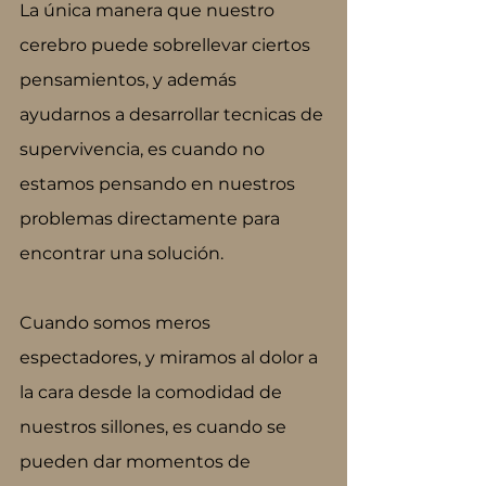
La única manera que nuestro 
cerebro puede sobrellevar ciertos 
pensamientos, y además 
ayudarnos a desarrollar tecnicas de 
supervivencia, es cuando no 
estamos pensando en nuestros 
problemas directamente para 
encontrar una solución.
Cuando somos meros 
espectadores, y miramos al dolor a 
la cara desde la comodidad de 
nuestros sillones, es cuando se 
pueden dar momentos de 