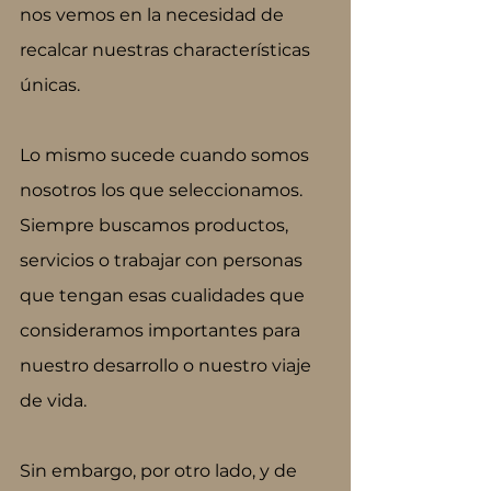
nos vemos en la necesidad de 
recalcar nuestras characterísticas 
únicas. 
Lo mismo sucede cuando somos 
nosotros los que seleccionamos. 
Siempre buscamos productos, 
servicios o trabajar con personas 
que tengan esas cualidades que 
consideramos importantes para 
nuestro desarrollo o nuestro viaje 
de vida.
Sin embargo, por otro lado, y de 