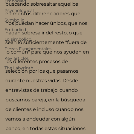
Embodied
buscando sobresaltar aquellos 
Psychological
elementos diferenciadores que 
Symbolic
nos puedan hacer únicos, que nos 
Embodied
hagan sobresalir del resto, o que 
Lo simbólico
sean lo suficientemente "fuera de 
Piezas Fundamentales
lo común" para que nos ayuden en 
Key articles
los diferentes procesos de 
The Labyrinth
selección por los que pasamos 
durante nuestras vidas. Desde 
entrevistas de trabajo, cuando 
buscamos pareja, en la búsqueda 
de clientes e incluso cuando nos 
vamos a endeudar con algún 
banco, en todas estas situaciones 