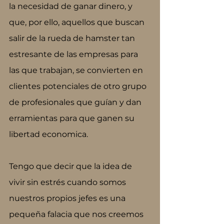
la necesidad de ganar dinero, y 
que, por ello, aquellos que buscan 
salir de la rueda de hamster tan 
estresante de las empresas para 
las que trabajan, se convierten en 
clientes potenciales de otro grupo 
de profesionales que guían y dan 
erramientas para que ganen su 
libertad economica.
Tengo que decir que la idea de 
vivir sin estrés cuando somos 
nuestros propios jefes es una 
pequeña falacia que nos creemos 