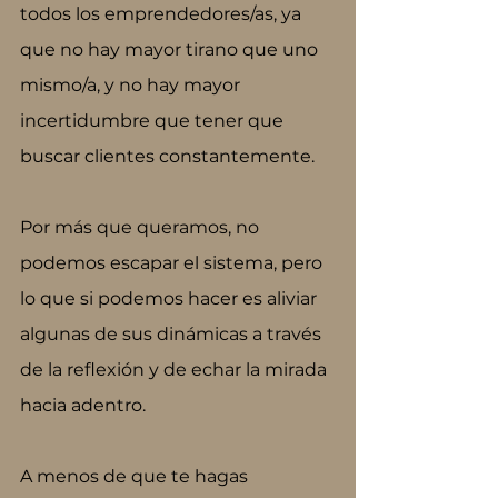
todos los emprendedores/as, ya 
que no hay mayor tirano que uno 
mismo/a, y no hay mayor 
incertidumbre que tener que 
buscar clientes constantemente.
Por más que queramos, no 
podemos escapar el sistema, pero 
lo que si podemos hacer es aliviar 
algunas de sus dinámicas a través 
de la reflexión y de echar la mirada 
hacia adentro. 
A menos de que te hagas 