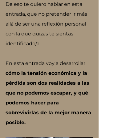
De eso te quiero hablar en esta 
entrada, que no pretender ir más 
allá de ser una reflexión personal 
con la que quizás te sientas 
identificado/a.
En esta entrada voy a desarrollar 
cómo la tensión económica y la 
pérdida son dos realidades a las 
que no podemos escapar, y qué 
podemos hacer para 
sobrevivirlas de la mejor manera 
posible.