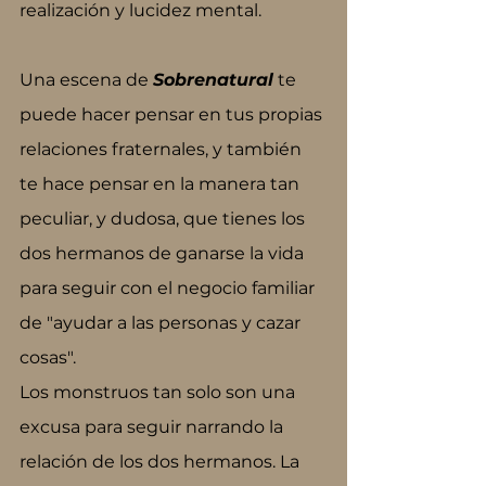
realización y lucidez mental.
Una escena de 
Sobrenatural
te 
puede hacer pensar en tus propias 
relaciones fraternales, y también 
te hace pensar en la manera tan 
peculiar, y dudosa, que tienes los 
dos hermanos de ganarse la vida 
para seguir con el negocio familiar 
de "ayudar a las personas y cazar 
cosas".
Los monstruos tan solo son una 
excusa para seguir narrando la 
relación de los dos hermanos. La 