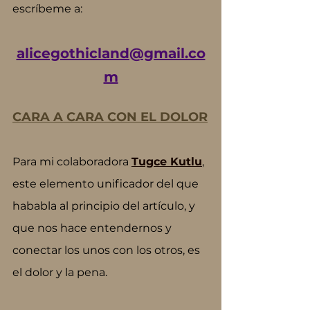
escríbeme a:
alicegothicland@gmail.co
m
CARA A CARA CON EL DOLOR
Para mi colaboradora 
Tugce Kutlu
, 
este elemento unificador del que 
hababla al principio del artículo, y 
que nos hace entendernos y 
conectar los unos con los otros, es 
el dolor y la pena. 