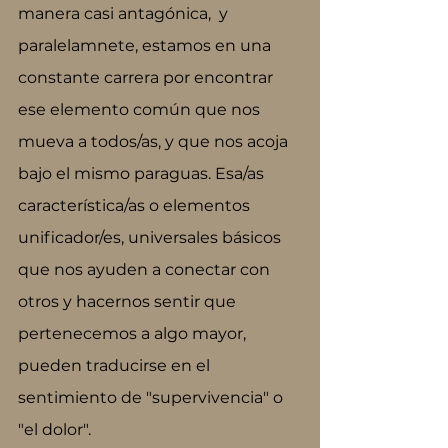
manera casi antagónica,  y 
paralelamnete, estamos en una 
constante carrera por encontrar 
ese elemento común que nos 
mueva a todos/as, y que nos acoja 
bajo el mismo paraguas. Esa/as 
característica/as o elementos 
unificador/es, universales básicos 
que nos ayuden a conectar con 
otros y hacernos sentir que 
pertenecemos a algo mayor, 
pueden traducirse en el 
sentimiento de "supervivencia" o 
"el dolor". 