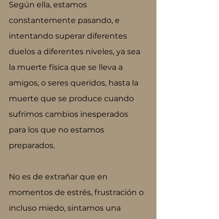
Según ella, estamos 
constantemente pasando, e 
intentando superar diferentes 
duelos a diferentes niveles, ya sea 
la muerte física que se lleva a 
amigos, o seres queridos, hasta la 
muerte que se produce cuando 
sufrimos cambios inesperados 
para los que no estamos 
preparados. 
No es de extrañar que en 
momentos de estrés, frustración o 
incluso miedo, sintamos una 