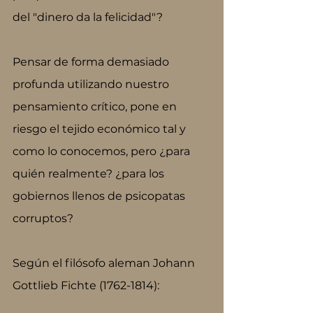
del "dinero da la felicidad"?
Pensar de forma demasiado 
profunda utilizando nuestro 
pensamiento crítico, pone en 
riesgo el tejido económico tal y 
como lo conocemos, pero ¿para 
quién realmente? ¿para los 
gobiernos llenos de psicopatas 
corruptos?
Según el filósofo aleman Johann 
Gottlieb Fichte (1762-1814):