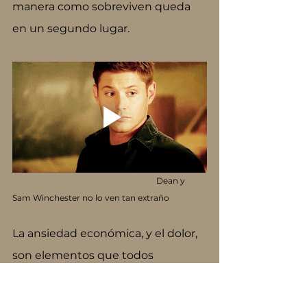
manera como sobreviven queda 
en un segundo lugar.
                                                                      Dean y 
Sam Winchester no lo ven tan extraño
La ansiedad económica, y el dolor, 
son elementos que todos 
compartimos. De hecho están 
profundamente interrelacionados. 