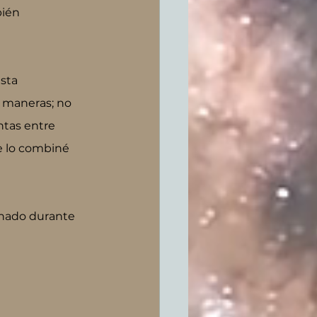
ién 
sta 
 maneras; no 
tas entre 
e lo combiné 
hado durante 