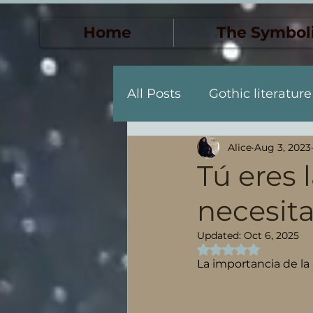
Home
The Symbol
All Posts
Gothic literature
Alice
Aug 3, 2023
Death & Transformation
Tú eres 
necesita
Personal Descent & Self-
Updated:
Oct 6, 2025
Rated NaN out of 5
Descenso y descubrimien
La importancia de la 