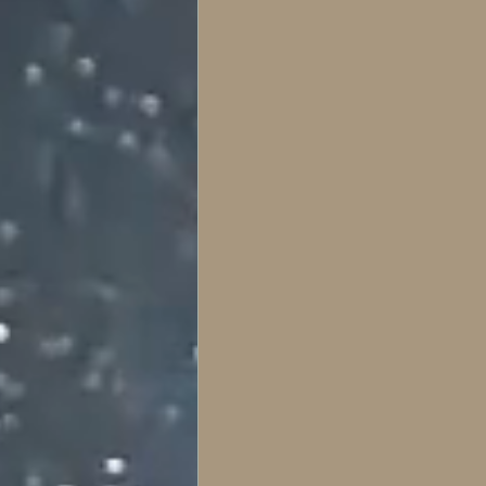
literatura gótica e histori
Horror series and films
Gothic Literature & the 
Psychological
Symbo
Key articles
The Laby