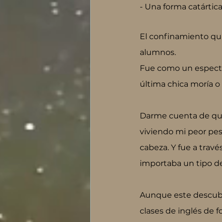
- Una forma catártic
El confinamiento quit
alumnos.
Fue como un espectác
última chica moría o 
Darme cuenta de que 
viviendo mi peor pesa
cabeza. Y fue a trav
importaba un tipo de
Aunque este descub
clases de inglés de 