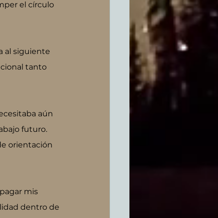
per el círculo 
 al siguiente 
cional tanto 
ecesitaba aún 
bajo futuro. 
de orientación 
pagar mis 
alidad dentro de 