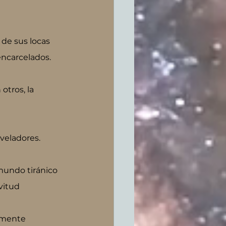
de sus locas 
 encarcelados.
tros, la 
veladores.
mundo tiránico 
vitud 
lmente 