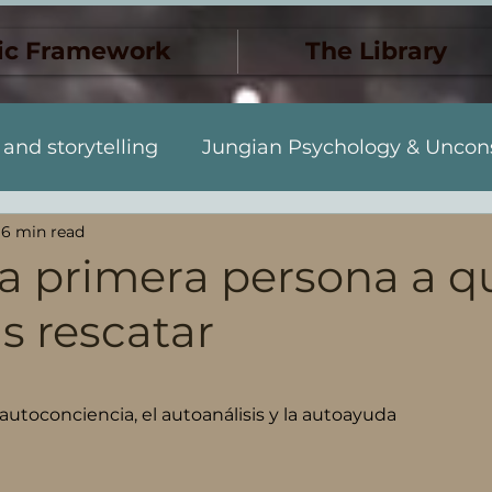
ic Framework
The Library
 and storytelling
Jungian Psychology & Uncon
6 min read
Dreams & Synchronicity
The Monstrous & 
la primera persona a q
s rescatar
Discovery
Jung y el inconscie
Muerte y tr
 stars.
to personal
Sueños y sincronicidad
autoconciencia, el autoanálisis y la autoayuda