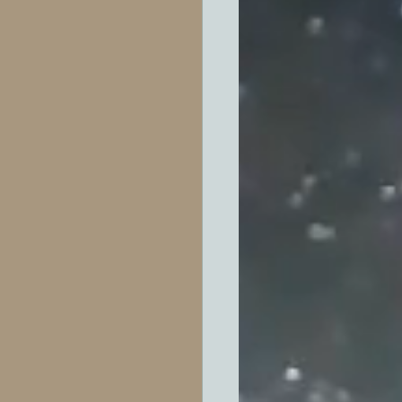
ótica
ror
died
ndamentales