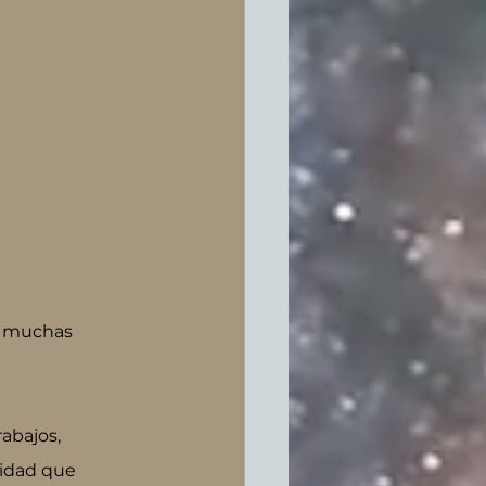
e muchas 
abajos, 
cidad que 