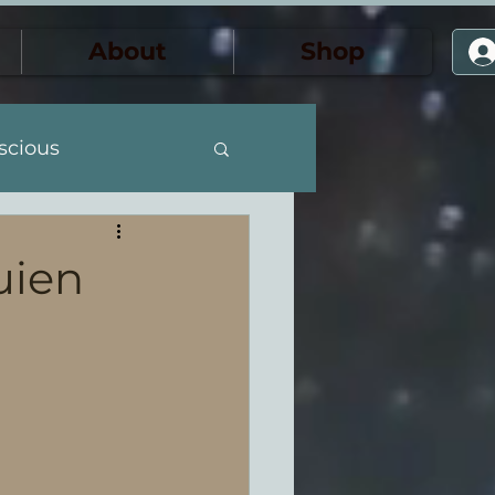
About
Shop
scious
the Feminine
uien
ansformación