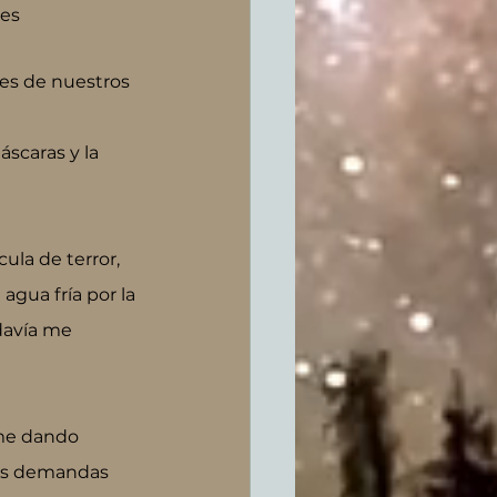
res
les de nuestros 
scaras y la 
ula de terror, 
agua fría por la 
davía me 
me dando 
las demandas 