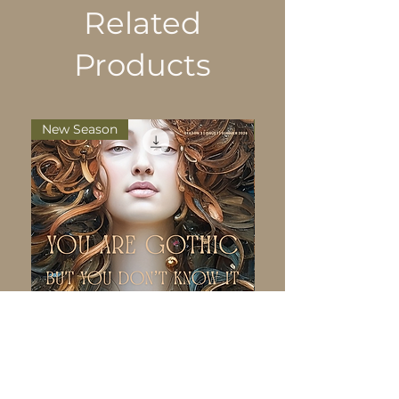
Related
Products
New Season
Nueva temporada