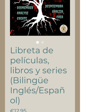
Libreta de
películas,
libros y series
(Bilingüe
Inglés/Españ
ol)
Price
€12.95